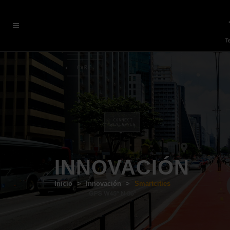
INNOVACIÓN
Inicio
>
Innovación
>
Smartcities