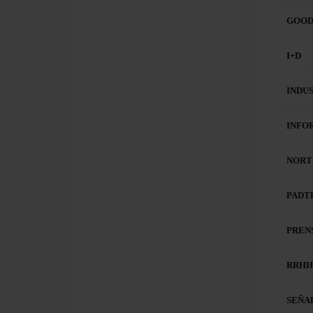
GOOD
I+D
INDUS
INFO
NORT
PADT
PREN
RRHH
SEÑA