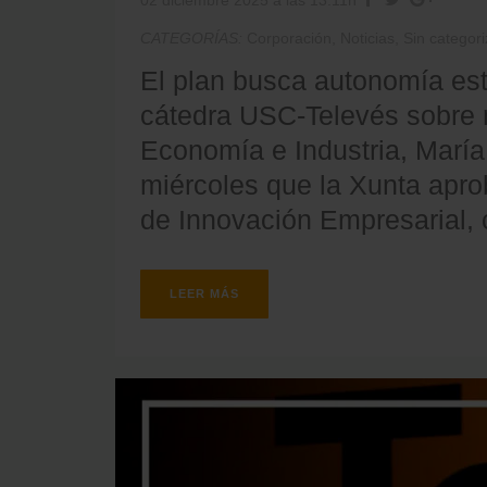
02 diciembre 2025 a las 13:11h
CATEGORÍAS:
Corporación
,
Noticias
,
Sin categori
El plan busca autonomía est
cátedra USC-Televés sobre m
Economía e Industria, Marí
miércoles que la Xunta apr
de Innovación Empresarial, co
LEER MÁS