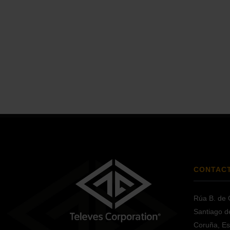
CONTAC
Rúa B. de 
Santiago d
Coruña, E