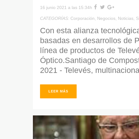
16 junio 2021 a las 15:34h
CATEGORÍAS:
Corporación
,
Negocios
,
Noticias
,
S
Con esta alianza tecnológi
basadas en desarrollos de P
línea de productos de Telev
Óptico.Santiago de Compost
2021 - Televés, multinacional
LEER MÁS