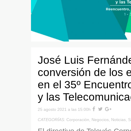
José Luis Fernánd
conversión de los e
en el 35º Encuentr
y las Telecomunic
25 agosto 2021 a las 15:00h
CATEGORÍAS:
Corporación
,
Negocios
,
Noticias
,
S