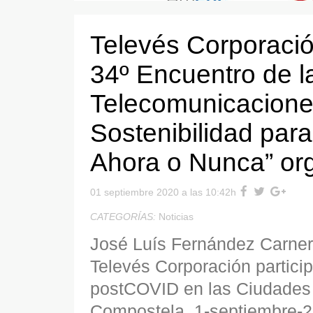
Televés Corporació
34º Encuentro de l
Telecomunicaciones
Sostenibilidad para
Ahora o Nunca” or
01 septiembre 2020 a las 10:42h
CATEGORÍAS:
Noticias
José Luís Fernández Carnero
Televés Corporación partici
postCOVID en las Ciudades 
Compostela, 1-septiembre-20