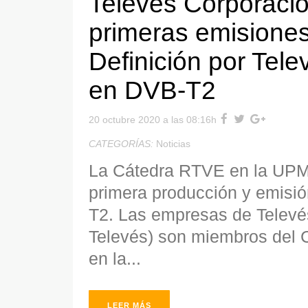
Televés Corporación
primeras emisiones
Definición por Telev
en DVB-T2
20 octubre 2020 a las 08:16h
CATEGORÍAS:
Noticias
La Cátedra RTVE en la UPM v
primera producción y emisió
T2. Las empresas de Televé
Televés) son miembros del 
en la...
LEER MÁS