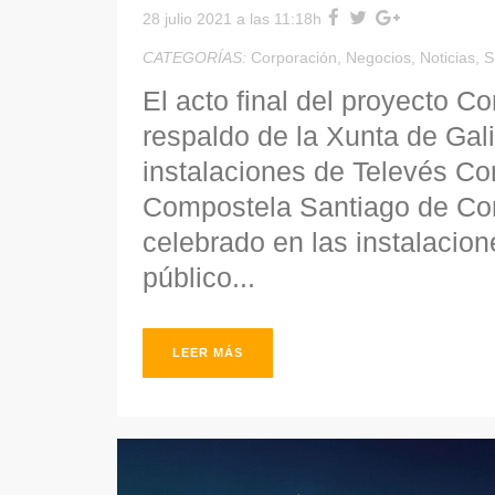
28 julio 2021 a las 11:18h
CATEGORÍAS:
Corporación
,
Negocios
,
Noticias
,
S
El acto final del proyecto C
respaldo de la Xunta de Gali
instalaciones de Televés Co
Compostela Santiago de Com
celebrado en las instalacio
público...
LEER MÁS