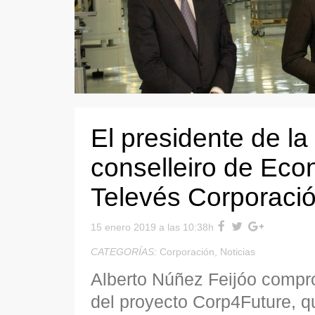
El presidente de la
conselleiro de Econ
Televés Corporaci
15 enero 2019 a las 10:38h
CATEGORÍAS:
Corporación
,
Noticias
Alberto Núñez Feijóo compr
del proyecto Corp4Future, q